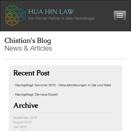
Skip
to
HUA HIN LAW
Toggle
content
navigation
Ihre Premier Partner in allen Rechtsfragen
Chistian's Blog
News & Articles
Recent Post
- Nachgefragt: Sommer 2015 - Herausforderungen in Ost und West
- Nachgefragt: Die neue Eiszeit
Archive
September 2015
August 2015
Juli 2015